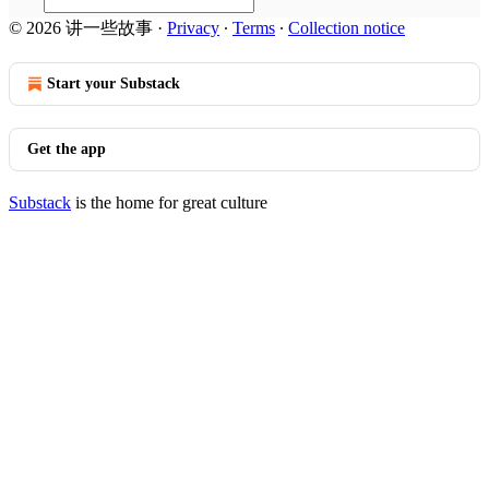
© 2026 讲一些故事
·
Privacy
∙
Terms
∙
Collection notice
Start your Substack
Get the app
Substack
is the home for great culture