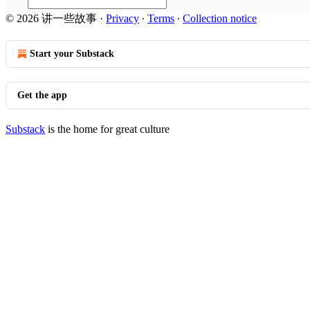
© 2026 讲一些故事
·
Privacy
∙
Terms
∙
Collection notice
Start your Substack
Get the app
Substack
is the home for great culture