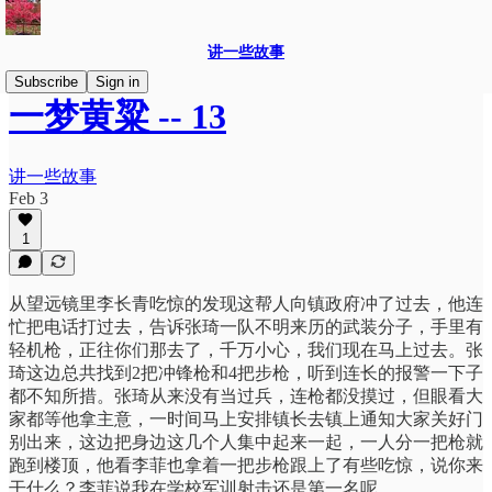
讲一些故事
Subscribe
Sign in
一梦黄粱 -- 13
讲一些故事
Feb 3
1
从望远镜里李长青吃惊的发现这帮人向镇政府冲了过去，他连
忙把电话打过去，告诉张琦一队不明来历的武装分子，手里有
轻机枪，正往你们那去了，千万小心，我们现在马上过去。张
琦这边总共找到2把冲锋枪和4把步枪，听到连长的报警一下子
都不知所措。张琦从来没有当过兵，连枪都没摸过，但眼看大
家都等他拿主意，一时间马上安排镇长去镇上通知大家关好门
别出来，这边把身边这几个人集中起来一起，一人分一把枪就
跑到楼顶，他看李菲也拿着一把步枪跟上了有些吃惊，说你来
干什么？李菲说我在学校军训射击还是第一名呢。