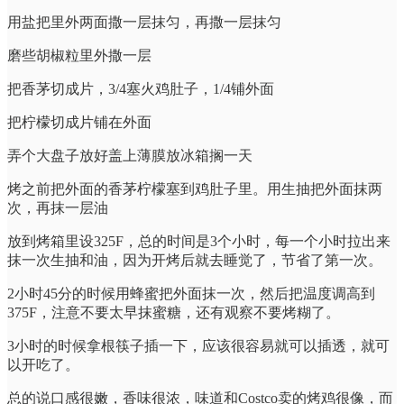
用盐把里外两面撒一层抹匀，再撒一层抹匀
磨些胡椒粒里外撒一层
把香茅切成片，3/4塞火鸡肚子，1/4铺外面
把柠檬切成片铺在外面
弄个大盘子放好盖上薄膜放冰箱搁一天
烤之前把外面的香茅柠檬塞到鸡肚子里。用生抽把外面抹两
次，再抹一层油
放到烤箱里设325F，总的时间是3个小时，每一个小时拉出来
抹一次生抽和油，因为开烤后就去睡觉了，节省了第一次。
2小时45分的时候用蜂蜜把外面抹一次，然后把温度调高到
375F，注意不要太早抹蜜糖，还有观察不要烤糊了。
3小时的时候拿根筷子插一下，应该很容易就可以插透，就可
以开吃了。
总的说口感很嫩，香味很浓，味道和Costco卖的烤鸡很像，而