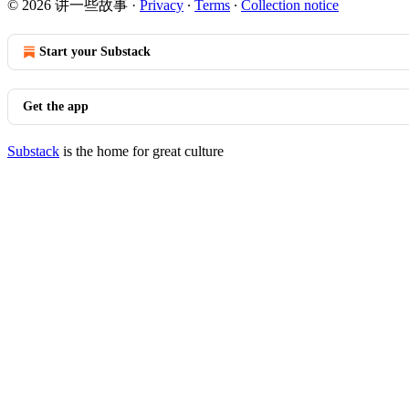
© 2026 讲一些故事
·
Privacy
∙
Terms
∙
Collection notice
Start your Substack
Get the app
Substack
is the home for great culture