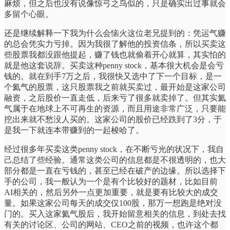
麻烦，但之后也没有说像惊弓之鸟似的，只是确实出过事就会
多留个心眼。
还是继续解释一下我为什么会恼火这位老兄提到的：凭运气赚
的总会凭实力亏掉。因为我很了解他的投资信条，所以买卖这
些股票我都没跟他提起，赚了钱也就偷着开心就算，其实怕的
就是他这套说辞。买卖这种penny stock，基本很大机会是会亏
钱的。就在到手7万之后，我很快又选中了下一个目标，是一
个氦气的股票，这只股票我之前就买卖过，最开始是这家公司
融资，之后股价一直走低，后来亏了很多就卖掉了。但其实氦
气属于在地球上不可再生的资源，而且用途非常广泛，只要能
挖出来就不愁没人买的。这家公司的股价已经跌到了3分，于
是我一下就连本带赚到的一起梭哈了。
经过很多年买卖这类penny stock，在不断亏光的状况下，我自
己总结了些经验。通常这类公司的信息都是不很透明的，也大
部分都是一直在亏钱的，甚至已经在破产的边缘。所以选择下
手的公司，我一般认为一个是有个比较好的题材，比如目前
AI相关的，然后另外一点更加重要，就是要有比较大的成交
量。如果这家公司每天的成交仅100股，那万一想跑是绝对没
门的。买入这家氦气股后，我开始留意相关的信息，到处去找
有关的讨论区、公司的网站、CEO之前的视频，也许这个都