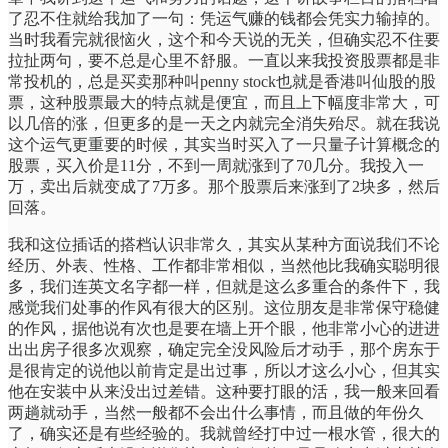
了忍不住就给我加了一句：凭运气赚的钱都会凭实力输掉的。
当时我看完就很恼火，这个和今天说的无关，但确实忍不住要
拉扯两句，要不总是心里不舒服。一直以来我投资股票都是非
常投机的，总是买卖那种叫penny stock也就是香港叫仙股的股
票，这种股票最大的特点就是便宜，而且上下幅度非常大，可
以几倍的涨，但更多的是一天之内就完全消失殆尽。就在我说
这个运气更重要的时候，其实当时买入了一只量子计算概念的
股票，买入价是11分，不到一周就涨到了70几分。我投入一
万，卖出后就变成了7万多。那个股票后来涨到了2块多，然后
回落。
我和这位插话的搭档认识非常久，其实从某种方面说我们不论
经历、外表、性格、工作都非常相似，当然他比我确实聪明很
多，我们连英文名字都一样，但就是这么多重合的条件下，我
感觉我们处事的作风有很大的区别。这位朋友是非常保守稳健
的作风，据他说有次也是要在墙上开个眼，他非常小心的进进
出出房子很多次观察，确定完全没风险后才动手，那个房东于
是很肯定的说他以前肯定是出过事，所以才这么小心，但其实
他在安装中从来没出过差错。这种要打眼的活，我一般来回看
两趟就动手，当然一般都不会出什么事情，而且做的年份久
了，确实还是有些经验的。我就曾经打中过一根水管，很大的