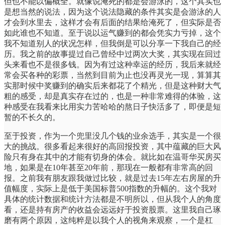
但也不能以偏概全。就像说淹死的都是会游泳的，这个其实也
是想当然的说法，因为这个说法隐藏的条件其实是会游泳的人
才会到水里去，这样才会有后面的结果给淹死了，但实际是否
如此谁也不知道。至于说以运气赚到的都会凭实力亏掉，这个
我不知道别人的状况怎样，但我倒是可以分享一下我自己的经
历。我之前的故事提过自己曾经中过两次大奖，其实现在回过
头来看也不是很多钱。因为有过这种幸运的经历，我后来就经
常会买各种的彩票，当然到目前为止也没再灵光一现，算算其
实那时候中奖赚到的确实后来都花了个精光，但是这种财大气
粗的感受，却是真实存在过的，也是一种非常难得的体验，这
种感受在我看来比用实力苦哈哈的熬日子快活多了，即便是短
暂的不长久的。
至于投资，作为一个兜里没几个钱的业余选手，其实是一个很
大的挑战。很多看起来很好的高回报投资，其中蕴藏的巨大风
险只有身在其中的才能有切身的体会。就比如在温哥华买房买
地，如果是在10年甚至20年前，那现在一般都有非常高的回
报。之前我有朋友跟我做过比较，就是过去15年左右房屋的升
值幅度，实际上是低于美国标普500指数的升幅的。这个我对
具体的统计数据和统计方法都是不明所以，但从我个人的角度
看，还是持有房产的收益会远远好于投资股票。这里我自己琢
磨有两个原因，这纯粹是以我个人的视角来观察，一个是杠