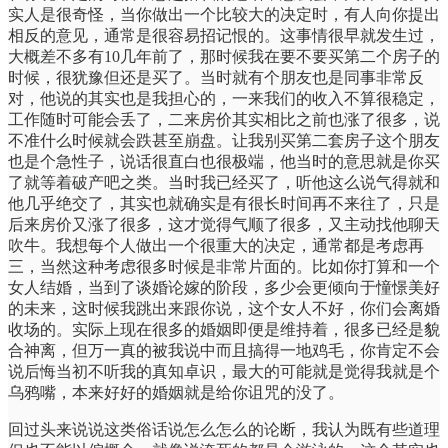
实人是很奇怪，当你做出一个比较大的决定时，有人向你提出
相反的意见，通常是很容易招记恨的。这事情很早就发生过，
大概差不多有10几年前了，那时候我在要不要买第二个房子的
时候，很犹豫但还是买了。当时就有个朋友也是同事非常反
对，他说的其实也是我担心的，一来我们的收入不算很稳定，
工作随时可能会丢了，二来房价其实相比之前也涨了很多，说
不准什么时候就会跌甚至崩盘。让我别买第二套房子这个朋友
也是个急性子，说话很直白也很极端，他当时的意思就是你买
了就等着破产吧之类。当时我已经买了，听他这么说气得就和
他几乎绝交了，其实也就确实是有很长时间再不来往了，只是
后来房价又涨了很多，这才觉得气顺了很多，又主动找他聊天
吹牛。我想每个人做出一个很重大的决定，通常都是考虑再
三，当然这种考虑很多时候是非常片面的。比如你打算和一个
女人结婚，当到了谈婚论嫁的阶段，多少会更倾向于憧憬美好
的未来，这时候我跳出来跟你说，这个女人不好，你们会离婚
收场的。实际上现在很多的婚姻即便是维持着，很多已经是貌
合神离，但万一真的被我说中而且搞得一地鸡毛，你肯定不会
说后悔当初不听我的真知卓识，最大的可能就是觉得我就是个
乌鸦嘴，本来好好的婚姻就是给你诅咒的没了。
回过头来说说这类俗话说怎么怎么的论断，我认为既有些道理