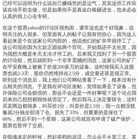
已经可以说明为什么说自己赚钱凭的是运气，其实这些工作应
该在动手前去做，但是如果你不是真金白银砸进去，也未必会
认真的很上心去专研。
在这个股票yahoo的讨论区很热闹，通常这也是个好现象，说
明关注的人很多。但里面有人的帖子让我有些担心，因为这人
看起来是个在这家公司内部的，他说他们的矿井早就停工了，
这公司现在因为欠款正面临两个官司。开始我还不太在意，因
为我想大概是冬天太冷才停工的。后来我又找到了另一个股票
的讨论组，然后就听到一个非常震撼的消息，这家公司的矿厂
在平安夜晚上被偷了价值200多万的设备。这时候我买入这股
票也就2-3天，股价仍然维持在2.5分，成交量还算是很正常。
听到这个消息后，我上他们公司网站查看了一下，根本没有什
么相关的消息。于是我在评论区发帖，觉得如果丢了设备，也
许保险公司会赔偿的，那会不会还是一件好事呢？这个论点我
后来自己想想都很快就否定了。然后我马上决定要斩仓，这时
买卖两边都很多，叫买价2分，叫卖价是2.5分，我一点都没犹
豫就2分钱全部清了仓。损失了33%，但重要的是保住了
66%，然后不到一个星期，这家公司就宣布申请了破产保护，
股票也暂停了交易。
在惊魂未定的时候，想起搭档的这话，怎么会不火冒三丈。其