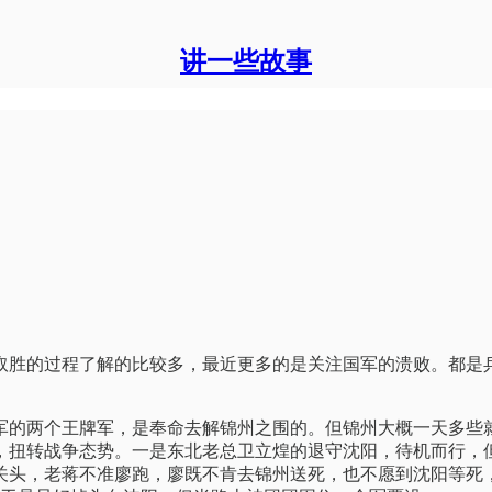
讲一些故事
取胜的过程了解的比较多，最近更多的是关注国军的溃败。都是
军的两个王牌军，是奉命去解锦州之围的。但锦州大概一天多些
，扭转战争态势。一是东北老总卫立煌的退守沈阳，待机而行，
关头，老蒋不准廖跑，廖既不肯去锦州送死，也不愿到沈阳等死