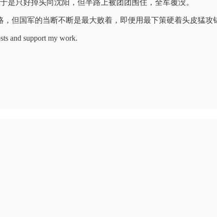
。于是只好掉头向沈阳，但半路上被团团围住，全军覆没。
略，但国军的当断不断是最大败着，即便用最下策硬着头皮猛攻
ts and support my work.