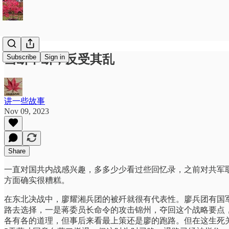
当断不断，反受其乱
Subscribe
Sign in
讲一些故事
Nov 09, 2023
Share
一直对国共内战感兴趣，多多少少看过些回忆录，之前对共军
方面确实很糟糕。
在东北决战中，廖耀湘兵团的被歼就很有代表性。廖兵团有国
路去选择，一是蒋委员长命令的攻击锦州，夺回这个战略要点
各有各的道理，但事后来看最上策还是廖的跑路。但在这生死