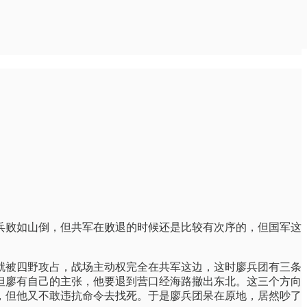
兵败如山倒，但共军在败退的时候还是比较有次序的，但国军这
就被四野攻占，战场主动权完全在共军这边，这时廖兵团有三条
但廖有自己的主张，他要退到营口经海路撤出东北。这三个方向
，但他又不敢违抗命令去找死。于是廖兵团呆在原地，居然吵了