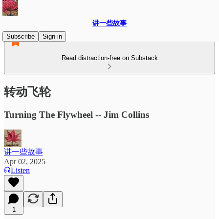
讲一些故事
Subscribe
Sign in
Read distraction-free on Substack
转动飞轮
Turning The Flywheel -- Jim Collins
讲一些故事
Apr 02, 2025
Listen
1