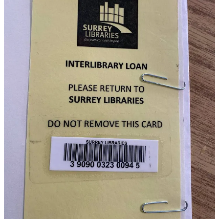
尽管我阅读的这本书是英文的，但是我最早知道的在中文里
叫“飞轮效应”。飞轮效应指为了使静止的飞轮转动起来，开始
你要用很大的力气，一圈一圈地转，每转一圈都很费力气，直
到很轻松地把它转起来，再用比开始小得多的力气就可以让飞
轮会转动得越来越快。
其实，这本书的内容在
作者
的其它书（例如：Good to Great
，中文名：《从优秀到卓越》）里已经描述过了。这里相当于
一个专题汇总。
一个典型的飞轮就像正反馈电路，或者说是一种良性循环。除
了书中举的很多例子以外，
当飞轮转起来的时候，外人是非常羡慕的。
但是，开始转动一个飞轮是很苦难的，并不是每个轮子都能转
起来。