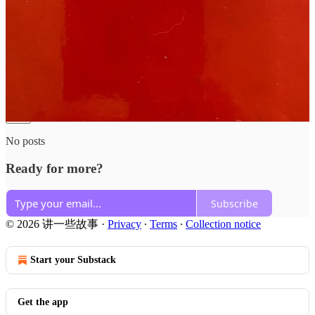
奥，原来读后感都在这儿呢
Reply
Share
Top
Latest
Discussions
No posts
Ready for more?
Subscribe
© 2026 讲一些故事
·
Privacy
∙
Terms
∙
Collection notice
Start your Substack
Get the app