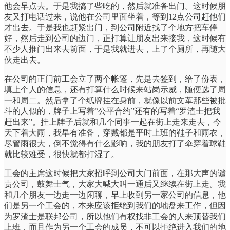
他会早点去。于是我搞了些吃的，然后就准备出门。这时候朋
友又打电话过来，说他在公司里面坐着，等到12点公司赶他们
才出去。于是我也赶紧出门，到公司附近找了个地方把车停
好，然后走到公司的边门，正打算让朋友出来接我，这时候有
不少人推门出来去前面，于是我就进去，上了个厕所，再随大
伙走出去。
在公司的正门前工会立了两个帐篷，先是去签到，给了份表，
填上个人的信息，还有打算什么时候来站岗示威，随便选了周
一和周二。然后拿了个纸牌挂在身前，就像以前文革那些被批
斗的人似的，牌子上写着“公平合约”还有的写着“罗渣士把我
赶出来”。挂上牌子后就和几个同事一起在街上走来走去，今
天下着大雨，我早有准备，穿戴都是平时上班的鞋子和雨衣，
尽管雨很大，倒不觉得有什么影响，我的朋友打了伞穿着球鞋
就比较难受，很快就都打湿了。
工会的主席这时候把大家招呼到公司大门前面，在那大声的谴
责公司，鼓舞士气，大家大喊大叫一通后又继续在街上走。我
和几个朋友一边走一边闲聊，早上收到另一家公司的信息，他
们是另一个工会的，本来应该拒绝到我们的地盘来工作，但因
为罗渣士是联邦公司，所以他们有权找非工会的人来顶替我们
上班，而且作为另一个工会的成员，不可以拒绝进入我们的地