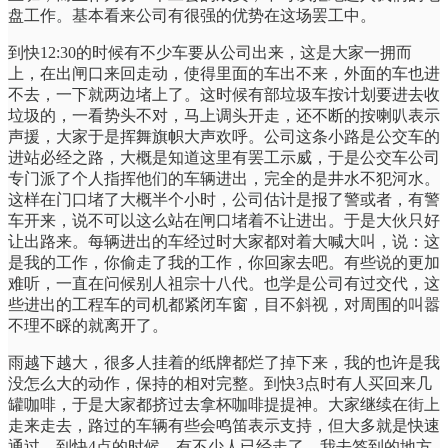
盘工作。基本看来公司有很强的优势在这场罢工中。
到快12:30的时候有不少车要从公司出来，这是大家一拥而
上，在出闸口来回走动，使得里面的车出不来，外面的车也进
不去，一下就两边堵上了。这时候有部垃圾车按计划要进去收
垃圾的，一看势头不对，马上调头开走，还不断的按喇叭表示
声援，大家于是挥舞旗帜大声欢呼。公司这条小路是公交车的
进站必经之路，大概是知道这里有罢工示威，于是公交车公司
专门派了个人指挥他们的车辆进出，完全的是井水不犯河水。
这样在门口堵了大概半个小时，公司估计是报了警或者，有警
车开来，说不可以这么站在闸口堵着不让进出。于是大伙只好
让出路来。每辆进出的车经过时大家都对着大喊大叫，说：这
是我的工作，你偷走了我的工作，你回家去吧。有些说的更加
难听，一直在问候别人祖宗十八代。也学是公司有过交代，这
些进出的工程车的司机都紧闭车窗，目不斜视，对周围的叫嚣
不理不睬的就离开了。
雨越下越大，很多人挂着的纸牌都烂了掉下来，我的也许是我
没怎么大的动作，保持的相对完整。到快3点时有人买回来几
罐咖啡，于是大家都挤过去拿杯咖啡提提神。大家继续在街上
走来走去，路过的车辆有些会鸣笛表示支持，但大多就是快速
通过。到快4点的时候，有不少人已经走了。我去签到的地方