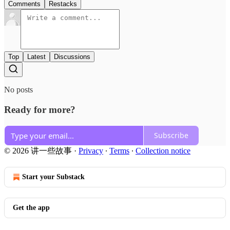
Comments
Restacks
Top
Latest
Discussions
No posts
Ready for more?
Subscribe
© 2026 讲一些故事
·
Privacy
∙
Terms
∙
Collection notice
Start your Substack
Get the app