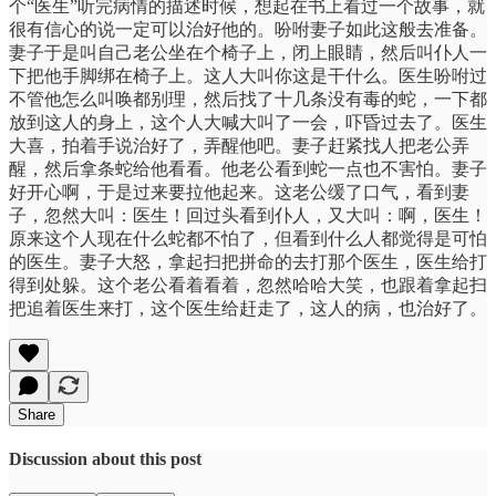
个“医生”听完病情的描述时候，想起在书上看过一个故事，就
很有信心的说一定可以治好他的。吩咐妻子如此这般去准备。
妻子于是叫自己老公坐在个椅子上，闭上眼睛，然后叫仆人一
下把他手脚绑在椅子上。这人大叫你这是干什么。医生吩咐过
不管他怎么叫唤都别理，然后找了十几条没有毒的蛇，一下都
放到这人的身上，这个人大喊大叫了一会，吓昏过去了。医生
大喜，拍着手说治好了，弄醒他吧。妻子赶紧找人把老公弄
醒，然后拿条蛇给他看看。他老公看到蛇一点也不害怕。妻子
好开心啊，于是过来要拉他起来。这老公缓了口气，看到妻
子，忽然大叫：医生！回过头看到仆人，又大叫：啊，医生！
原来这个人现在什么蛇都不怕了，但看到什么人都觉得是可怕
的医生。妻子大怒，拿起扫把拼命的去打那个医生，医生给打
得到处躲。这个老公看着看着，忽然哈哈大笑，也跟着拿起扫
把追着医生来打，这个医生给赶走了，这人的病，也治好了。
Share
Discussion about this post