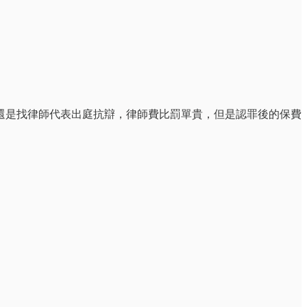
還是找律師代表出庭抗辯，律師費比罰單貴，但是認罪後的保費