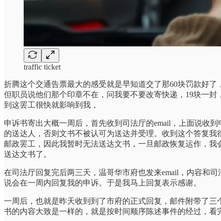
traffic ticket
折腾这个交通告票最大的感受就是早知道交了那60块罚款好
但职员说他们那个印章不在，问我要不要改寄快递，19块一
到这罢工很快就影响到我，
申诉书寄出大概一周后，首先收到司法厅的email，上面说收
的送达人，否则文书不被认可为送达并受理。收到这个答复我
邮政罢工，因此我暂时无法送达文书，一旦邮政恢复运作，我
送达文书了。
在司法厅回复完后两三天，温哥华市府也发来email，内容
说会在一周内回复我的申诉。于是我马上回复表示感谢。
一周后，也就是昨天收到到了市府的正式回复，邮件附带了三
书的内容大致是一样的，就是按时间顺序陈述事件的经过，看