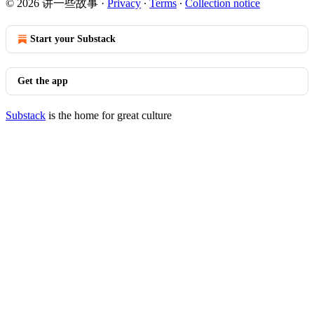
© 2026 讲一些故事
·
Privacy
∙
Terms
∙
Collection notice
Start your Substack
Get the app
Substack
is the home for great culture